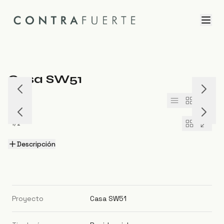
Casa SW51
1
/
16
1
/
2
Descripción
Proyecto
Casa SW51