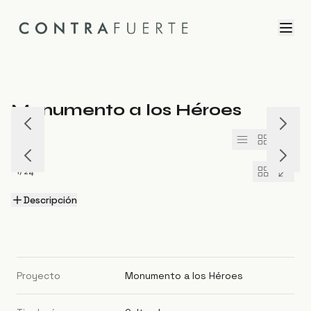
Monumento a los Héroes
1
/
8
1
/
24
Descripción
Proyecto
Monumento a los Héroes