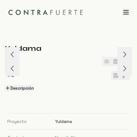
Yuldama
1
/
9
1
/
14
Descripción
Proyecto
Yuldama